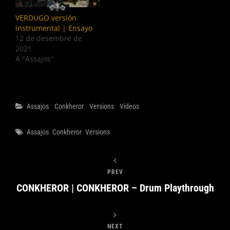
VERDUGO versión
instrumental | Ensayo
12 de desembre de
2021
A "Assajos"
Categories
Assajos
Conkheror
Versions
Vídeos
Tags
Assajos
Conkheror
Versions
PREV
CONKHEROR | CONKHEROR – Drum Playthrough
NEXT