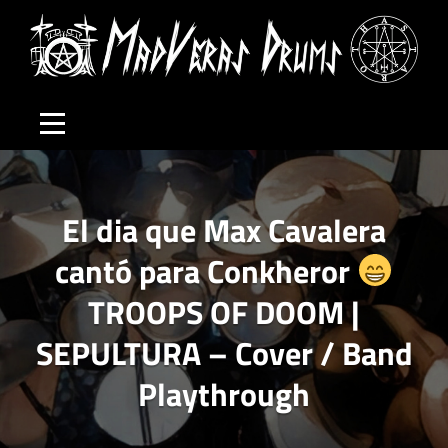
Skip
to
content
El dia que Max Cavalera
cantó para Conkheror
TROOPS OF DOOM |
SEPULTURA – Cover / Band
Playthrough