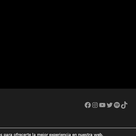
Facebook
Instagram
YouTube
Twitter
Spotif
TikT
Copyright © 2026
Madveras, Música i Versions
. All Rights Rese
s para ofrecerte la mejor experiencia en nuestra web.