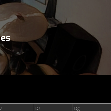
des
v
Ds
Dg