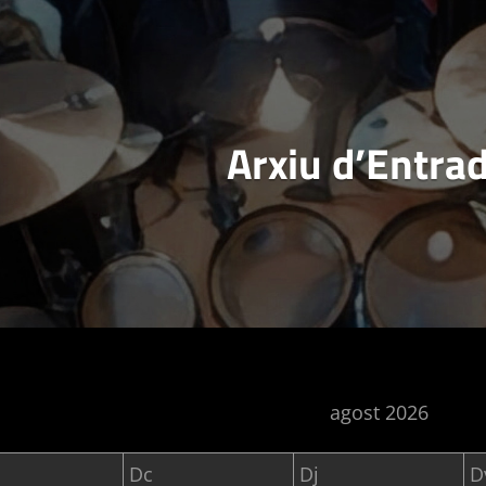
Arxiu d’Entra
agost 2026
Dc
Dj
D