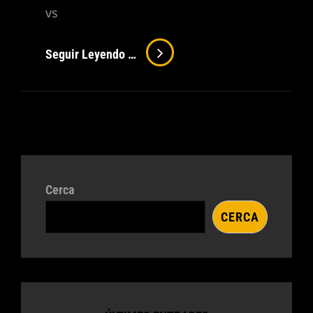
vs
Silent
Seguir Leyendo …
Drum
Kit
Vs
Real
Drum
Kit
Cerca
Volume
Comparativa
CERCA