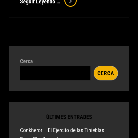
Seguir Leyendo …
Somni
Fet
Realitat,
Primer
Concert
Cerca
CERCA
ÚLTIMES ENTRADES
Conkheror – El Ejercito de las Tinieblas –